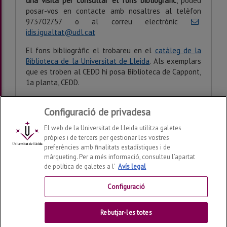
una visita per consultar el fons bibliogràfic
, podeu
posar-vos en contacte amb nosaltres al telèfon
973702757 o al correu electrònic
idis.igualtat@udl.cat
El fons bibliogràfic el trobareu en el
catàleg de la
Biblioteca de la Universitat de Lleida
. Als exemplars
que es troben al CEDD hi posa Biblioteca de Cappont,
1a planta, CEDD.
Configuració de privadesa
Darrera modificació:
dijous, 24 de d’abril de 2025
El web de la Universitat de Lleida utilitza galetes
pròpies i de tercers per gestionar les vostres
preferències amb finalitats estadístiques i de
màrqueting. Per a més informació, consulteu l’apartat
de política de galetes a l'
Avís legal
Unitat d'Igualtat i Diversitats
2026
© | Telf: +34 973 70
66 23
Configuració
Contactar
Rebutjar-les totes