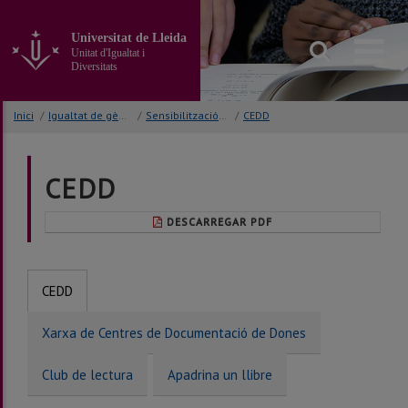
Anar
al
Universitat de Lleida
contingut
Unitat d'Igualtat i
principal
Diversitats
de
la
Inici
/
Igualtat de gènere Dolors Piera
/
Sensibilització i divulgació
/
CEDD
pàgina
CEDD
DESCARREGAR PDF
CEDD
Xarxa de Centres de Documentació de Dones
Club de lectura
Apadrina un llibre