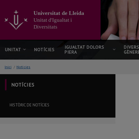
Anar
al
Universitat de Lleida
contingut
Unitat d'Igualtat i
principal
Diversitats
de
la
pàgina
IGUALTAT DOLORS
DIVERS
UNITAT
NOTÍCIES
PIERA
GÈNER
Inici
/
Notícies
NOTÍCIES
HISTÒRIC DE NOTÍCIES