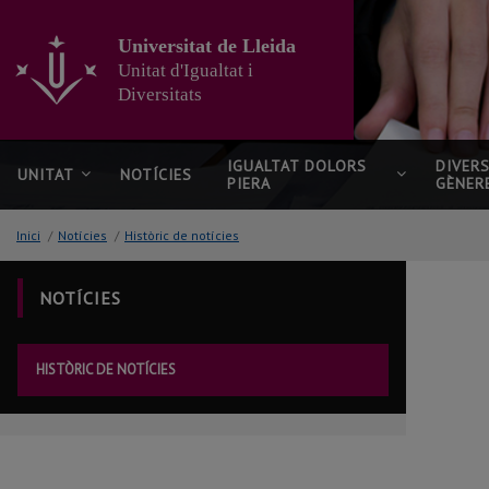
Anar
al
Universitat de Lleida
contingut
Unitat d'Igualtat i
principal
Diversitats
de
la
pàgina
IGUALTAT DOLORS
DIVERS
UNITAT
NOTÍCIES
PIERA
GÈNER
Inici
/
Notícies
/
Històric de notícies
NOTÍCIES
HISTÒRIC DE NOTÍCIES