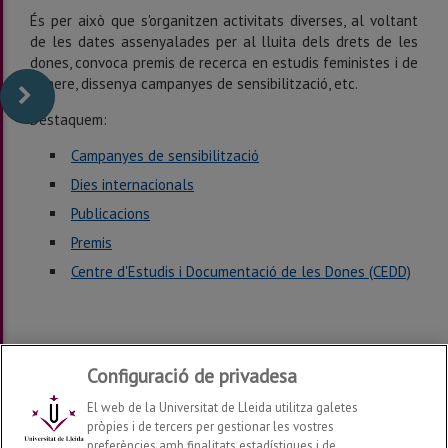
És per això que s'organitzen activitats diverses, al voltant
de les dates assenyalades per al lluita dels drets de les
dones, convoca premis de recerca en estudis feministes i de
gènere, dissenya campanyes de sensibilització, etc.
Destaquem:
Campanyes de sensibilització
Dies internacionals
Publicacions
Premis
Centre d'Estudis i Documentació de les Dones (CEDD)
Configuració de privadesa
Darrera modificació:
dimarts, 27 de de maig de 2025
El web de la Universitat de Lleida utilitza galetes
pròpies i de tercers per gestionar les vostres
preferències amb finalitats estadístiques i de