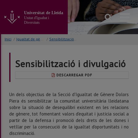
Anar
al
Universitat de Lleida
contingut
Unitat d'Igualtat i
principal
Diversitats
de
la
Inici
/
Igualtat de gènere Dolors Piera
/
Sensibilització i divulgació
pàgina
Sensibilització i divulgació
DESCARREGAR PDF
Un dels objectius de la Secció d'Igualtat de Gènere Dolors
Piera és sensibilitzar la comunitat universitària lleidatana
sobre la situació de desequilibri existent en les relacions
de gènere, tot fomentant valors d'equitat i justícia social a
partir de la defensa i promoció dels drets de les dones i
vetllar per la consecució de la igualtat d'oportunitats i no
discriminació.