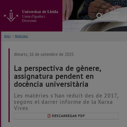
Anar
al
Universitat de Lleida
contingut
Unitat d'Igualtat i
principal
Diversitats
de
la
Inici
/
Notícies
pàgina
dimarts, 16 de setembre de 2025
La perspectiva de gènere,
assignatura pendent en
docència universitària
Les matèries s'han reduït des de 2017,
segons el darrer informe de la Xarxa
Vives
DESCARREGAR PDF