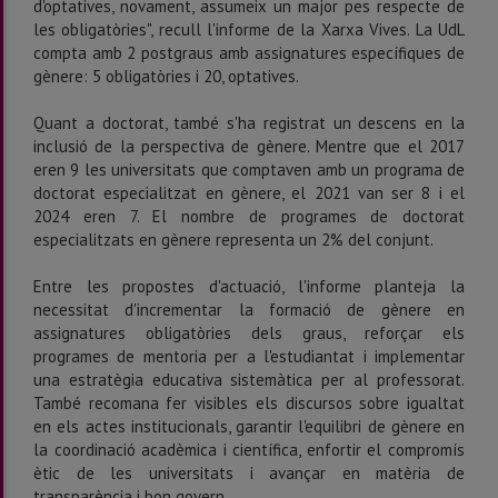
d'optatives, novament, assumeix un major pes respecte de
les obligatòries", recull l'informe de la Xarxa Vives. La UdL
compta amb 2 postgraus amb assignatures específiques de
gènere: 5 obligatòries i 20, optatives.
Quant a doctorat, també s'ha registrat un descens en la
inclusió de la perspectiva de gènere. Mentre que el 2017
eren 9 les universitats que comptaven amb un programa de
doctorat especialitzat en gènere, el 2021 van ser 8 i el
2024 eren 7. El nombre de programes de doctorat
especialitzats en gènere representa un 2% del conjunt.
Entre les propostes d'actuació, l'informe planteja la
necessitat d'incrementar la formació de gènere en
assignatures obligatòries dels graus, reforçar els
programes de mentoria per a l'estudiantat i implementar
una estratègia educativa sistemàtica per al professorat.
També recomana fer visibles els discursos sobre igualtat
en els actes institucionals, garantir l'equilibri de gènere en
la coordinació acadèmica i científica, enfortir el compromís
ètic de les universitats i avançar en matèria de
transparència i bon govern.