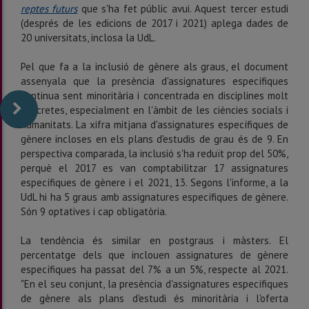
reptes futurs
que s'ha fet públic avui. Aquest tercer estudi
(després de les edicions de 2017 i 2021) aplega dades de
20 universitats, inclosa la UdL.
Pel que fa a la inclusió de gènere als graus, el document
assenyala que la presència d'assignatures específiques
continua sent minoritària i concentrada en disciplines molt
concretes, especialment en l'àmbit de les ciències socials i
humanitats. La xifra mitjana d'assignatures específiques de
gènere incloses en els plans d'estudis de grau és de 9. En
perspectiva comparada, la inclusió s'ha reduït prop del 50%,
perquè el 2017 es van comptabilitzar 17 assignatures
específiques de gènere i el 2021, 13. Segons l'informe, a la
UdL hi ha 5 graus amb assignatures específiques de gènere.
Són 9 optatives i cap obligatòria.
La tendència és similar en postgraus i màsters. El
percentatge dels que inclouen assignatures de gènere
específiques ha passat del 7% a un 5%, respecte al 2021.
"En el seu conjunt, la presència d'assignatures específiques
de gènere als plans d'estudi és minoritària i l'oferta