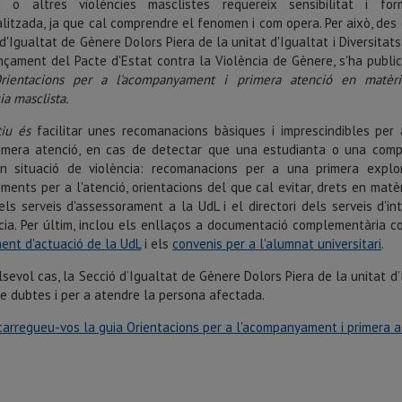
a o altres violències masclistes requereix sensibilitat i for
litzada, ja que cal comprendre el fenomen i com opera. Per això, des 
d'Igualtat de Gènere Dolors Piera de la unitat d'Igualtat i Diversitat
ançament del Pacte d'Estat contra la Violència de Gènere, s'ha public
rientacions per a l'acompanyament i primera atenció en matèr
ia masclista.
tiu és
facilitar unes recomanacions bàsiques i imprescindibles per 
imera atenció, en cas de detectar que una estudianta o una com
n situació de violència: recomanacions per a una primera explor
ments per a l'atenció, orientacions del que cal evitar, drets en matèr
els serveis d'assessorament a la UdL i el directori dels serveis d'in
cia. Per últim, inclou els enllaços a documentació complementària 
ent d'actuació de la UdL
i els
convenis per a l'alumnat universitari
.
sevol cas, la Secció d’Igualtat de Gènere Dolors Piera de la unitat d’I
re dubtes i per a atendre la persona afectada.
arregueu-vos la guia Orientacions per a l'acompanyament i primera a