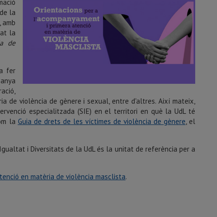
mació
de la
s, amb
at la
ia de
a fer
panya
ació,
ia de violència de gènere i sexual, entre d'altres. Així mateix,
tervenció especialitzada (SIE) en el territori en què la UdL té
com la
Guia de drets de les víctimes de violència de gènere
, el
gualtat i Diversitats de la UdL és la unitat de referència per a
tenció en matèria de violència masclista
.