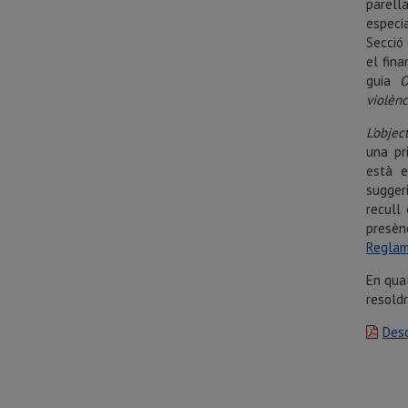
parell
especia
Secció 
el fin
guia
O
violènc
L'objec
una pr
està e
suggeri
recull 
presèn
Reglam
En qual
resold
Desc