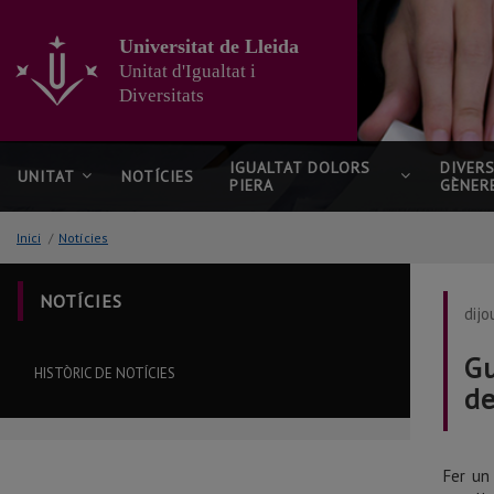
Anar
al
Universitat de Lleida
contingut
Unitat d'Igualtat i
principal
Diversitats
de
la
pàgina
IGUALTAT DOLORS
DIVERS
UNITAT
NOTÍCIES
PIERA
GÈNER
Inici
/
Notícies
NOTÍCIES
dijo
Gu
HISTÒRIC DE NOTÍCIES
de
Fer un